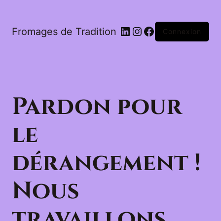
LinkedIn
Instagram
Facebook
Fromages de Tradition
Connexion
Pardon pour
le
dérangement !
Nous
travaillons