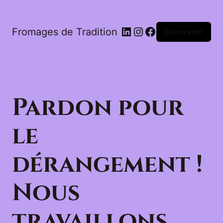
LinkedIn
Instagram
Facebook
Fromages de Tradition
Connexion
Pardon pour
le
dérangement !
Nous
travaillons