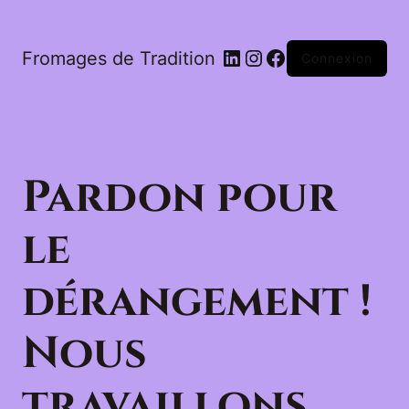
LinkedIn
Instagram
Facebook
Fromages de Tradition
Connexion
Pardon pour
le
dérangement !
Nous
travaillons