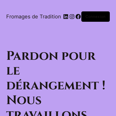
LinkedIn
Instagram
Facebook
Fromages de Tradition
Connexion
Pardon pour
le
dérangement !
Nous
travaillons