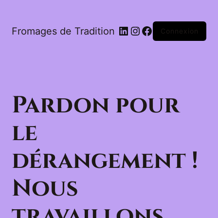
LinkedIn
Instagram
Facebook
Fromages de Tradition
Connexion
Pardon pour
le
dérangement !
Nous
travaillons