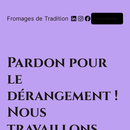
LinkedIn
Instagram
Facebook
Fromages de Tradition
Connexion
Pardon pour
le
dérangement !
Nous
travaillons