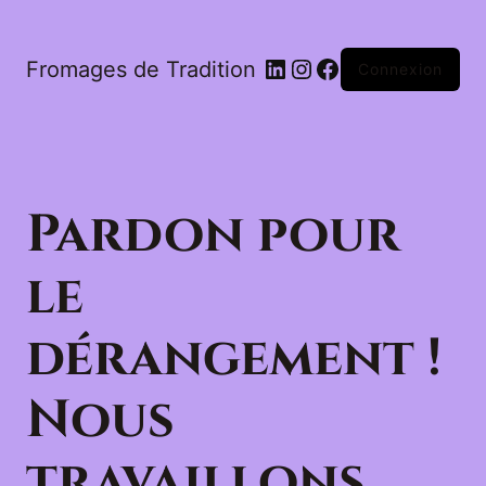
LinkedIn
Instagram
Facebook
Fromages de Tradition
Connexion
Pardon pour
le
dérangement !
Nous
travaillons