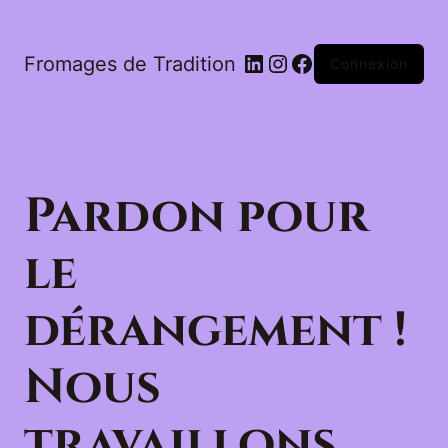
LinkedIn
Instagram
Facebook
Fromages de Tradition
Connexion
Pardon pour
le
dérangement !
Nous
travaillons