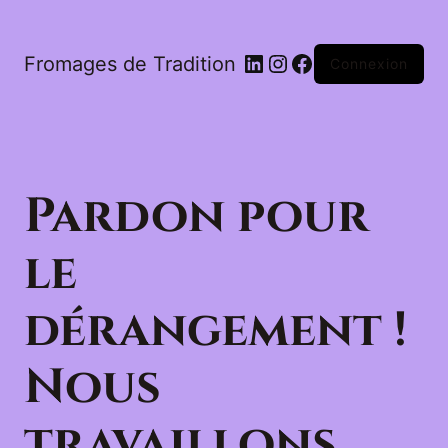
LinkedIn
Instagram
Facebook
Fromages de Tradition
Connexion
Pardon pour
le
dérangement !
Nous
travaillons