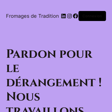
LinkedIn
Instagram
Facebook
Fromages de Tradition
Connexion
Pardon pour
le
dérangement !
Nous
travaillons