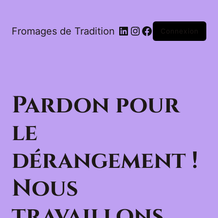
LinkedIn
Instagram
Facebook
Fromages de Tradition
Connexion
Pardon pour
le
dérangement !
Nous
travaillons