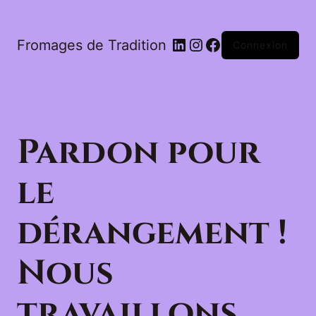
LinkedIn
Instagram
Facebook
Fromages de Tradition
Connexion
Pardon pour
le
dérangement !
Nous
travaillons