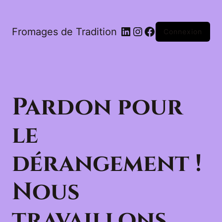
LinkedIn
Instagram
Facebook
Fromages de Tradition
Connexion
Pardon pour
le
dérangement !
Nous
travaillons