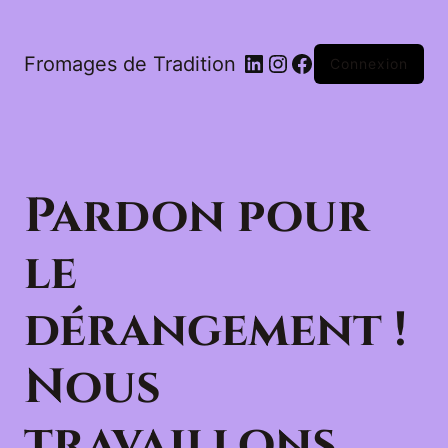
LinkedIn
Instagram
Facebook
Fromages de Tradition
Connexion
Pardon pour
le
dérangement !
Nous
travaillons