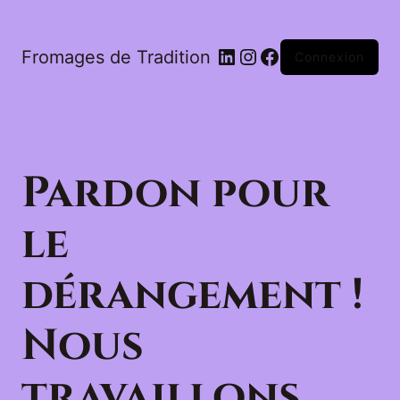
LinkedIn
Instagram
Facebook
Fromages de Tradition
Connexion
Pardon pour
le
dérangement !
Nous
travaillons