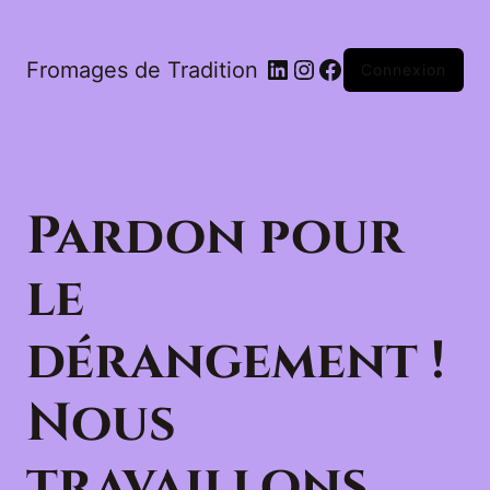
LinkedIn
Instagram
Facebook
Fromages de Tradition
Connexion
Pardon pour
le
dérangement !
Nous
travaillons