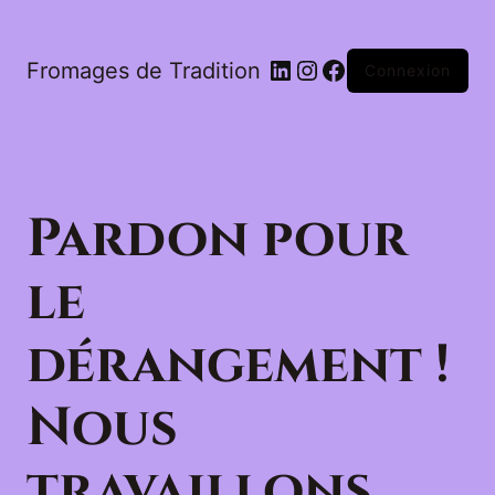
LinkedIn
Instagram
Facebook
Fromages de Tradition
Connexion
Pardon pour
le
dérangement !
Nous
travaillons